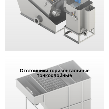
Отстойники горизонтальные
тонкослойные